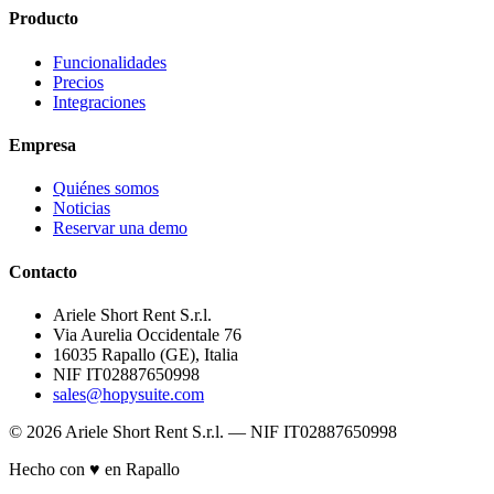
Producto
Funcionalidades
Precios
Integraciones
Empresa
Quiénes somos
Noticias
Reservar una demo
Contacto
Ariele Short Rent S.r.l.
Via Aurelia Occidentale 76
16035 Rapallo (GE), Italia
NIF IT02887650998
sales@hopysuite.com
© 2026 Ariele Short Rent S.r.l. — NIF IT02887650998
Hecho con ♥ en Rapallo