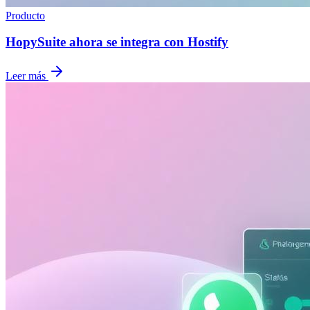
Producto
HopySuite ahora se integra con Hostify
Leer más