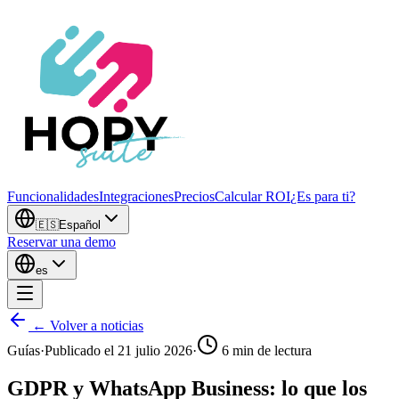
Funcionalidades
Integraciones
Precios
Calcular ROI
¿Es para ti?
🇪🇸
Español
Reservar una demo
es
← Volver a noticias
Guías
·
Publicado el
21 julio 2026
·
6
min de lectura
GDPR y WhatsApp Business: lo que los