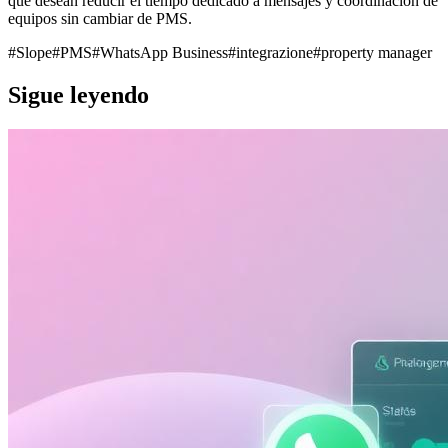
que desean reducir el tiempo dedicado a mensajes y coordinación de
equipos sin cambiar de PMS.
#
Slope
#
PMS
#
WhatsApp Business
#
integrazione
#
property manager
Sigue leyendo