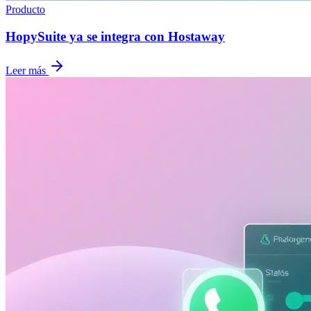
Producto
HopySuite ya se integra con Hostaway
Leer más