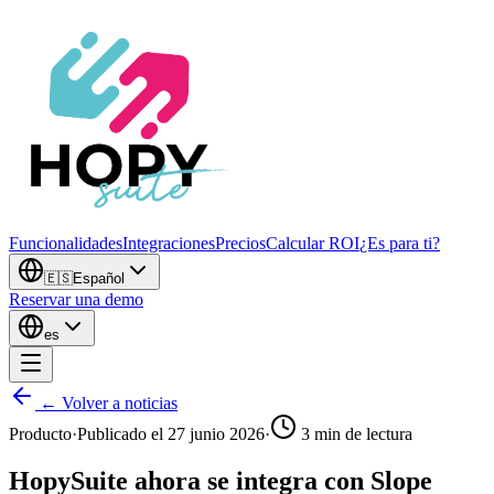
Funcionalidades
Integraciones
Precios
Calcular ROI
¿Es para ti?
🇪🇸
Español
Reservar una demo
es
← Volver a noticias
Producto
·
Publicado el
27 junio 2026
·
3
min de lectura
HopySuite ahora se integra con Slope