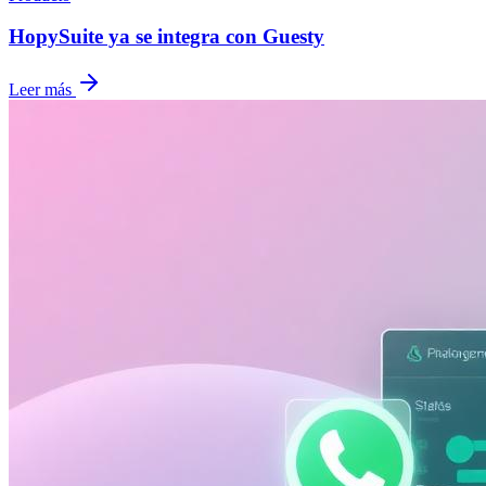
HopySuite ya se integra con Guesty
Leer más