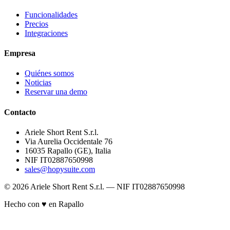
Funcionalidades
Precios
Integraciones
Empresa
Quiénes somos
Noticias
Reservar una demo
Contacto
Ariele Short Rent S.r.l.
Via Aurelia Occidentale 76
16035 Rapallo (GE), Italia
NIF IT02887650998
sales@hopysuite.com
© 2026 Ariele Short Rent S.r.l. — NIF IT02887650998
Hecho con ♥ en Rapallo