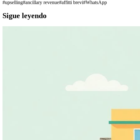
#
upselling
#
ancillary revenue
#
affitti brevi
#
WhatsApp
Sigue leyendo