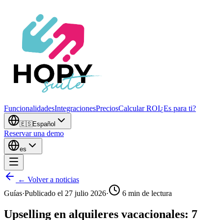
Funcionalidades
Integraciones
Precios
Calcular ROI
¿Es para ti?
🇪🇸
Español
Reservar una demo
es
← Volver a noticias
Guías
·
Publicado el
27 julio 2026
·
6
min de lectura
Upselling en alquileres vacacionales: 7