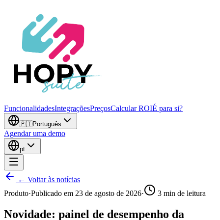
Funcionalidades
Integrações
Preços
Calcular ROI
É para si?
🇵🇹
Português
Agendar uma demo
pt
← Voltar às notícias
Produto
·
Publicado em
23 de agosto de 2026
·
3
min de leitura
Novidade: painel de desempenho da