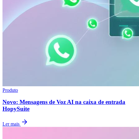
Produto
Novo: Mensagens de Voz AI na caixa de entrada
HopySuite
Ler mais