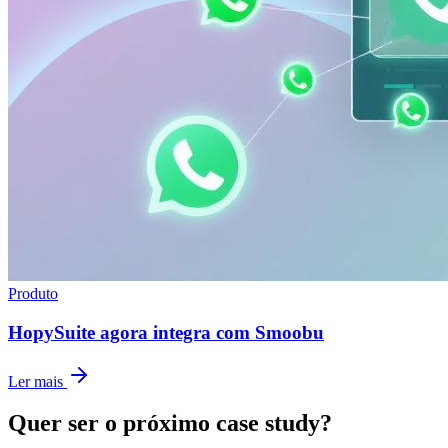
Produto
HopySuite agora integra com Smoobu
Ler mais
Quer ser o próximo case study?