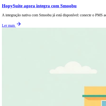
HopySuite agora integra com Smoobu
A integração nativa com Smoobu já está disponível: conecte o PMS 
Ler mais