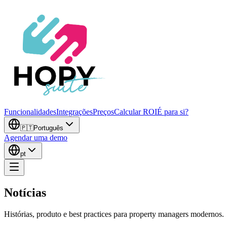
Funcionalidades
Integrações
Preços
Calcular ROI
É para si?
🇵🇹
Português
Agendar uma demo
pt
Notícias
Histórias, produto e best practices para property managers modernos.