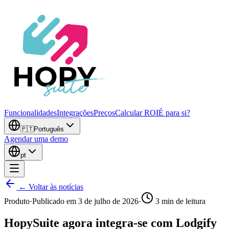
Funcionalidades
Integrações
Preços
Calcular ROI
É para si?
🇵🇹
Português
Agendar uma demo
pt
← Voltar às notícias
Produto
·
Publicado em
3 de julho de 2026
·
3
min de leitura
HopySuite agora integra-se com Lodgify