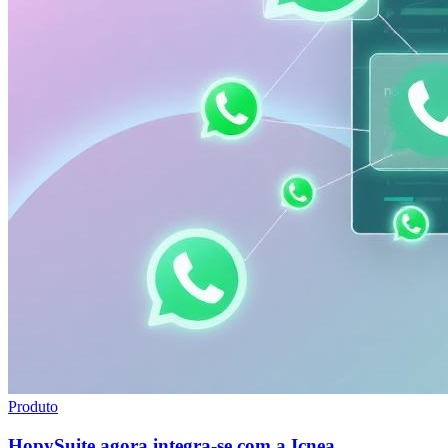
Produto
HopySuite agora integra-se com a Icnea