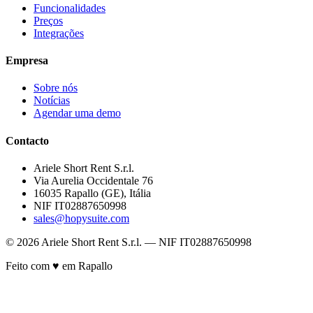
Funcionalidades
Preços
Integrações
Empresa
Sobre nós
Notícias
Agendar uma demo
Contacto
Ariele Short Rent S.r.l.
Via Aurelia Occidentale 76
16035 Rapallo (GE), Itália
NIF IT02887650998
sales@hopysuite.com
© 2026 Ariele Short Rent S.r.l. — NIF IT02887650998
Feito com ♥ em Rapallo