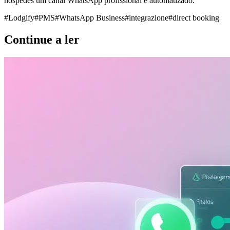
hóspedes um canal WhatsApp profissional e automatizado.
#
Lodgify
#
PMS
#
WhatsApp Business
#
integrazione
#
direct booking
Continue a ler