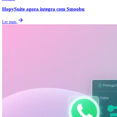
HopySuite agora integra com Smoobu
Ler mais