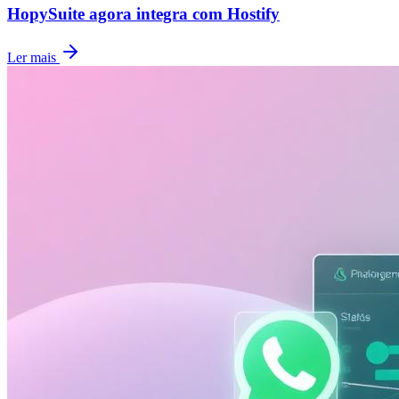
HopySuite agora integra com Hostify
Ler mais