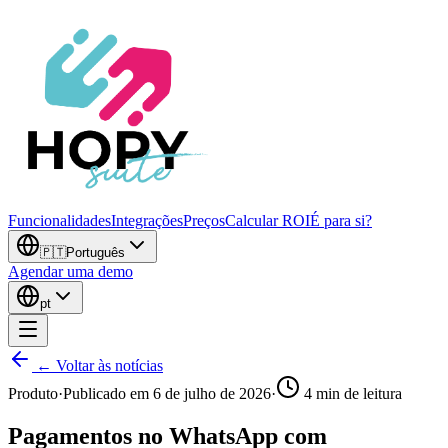
Funcionalidades
Integrações
Preços
Calcular ROI
É para si?
🇵🇹
Português
Agendar uma demo
pt
← Voltar às notícias
Produto
·
Publicado em
6 de julho de 2026
·
4
min de leitura
Pagamentos no WhatsApp com