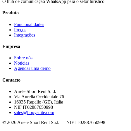
O hub de comunicação WhatsApp para o setor turístico.
Produto
Funcionalidades
Preços
Integrações
Empresa
Sobre nós
Notícias
Agendar uma demo
Contacto
Ariele Short Rent S.r.l.
Via Aurelia Occidentale 76
16035 Rapallo (GE), Itália
NIF IT02887650998
sales@hopysuite.com
© 2026 Ariele Short Rent S.r.l. — NIF IT02887650998