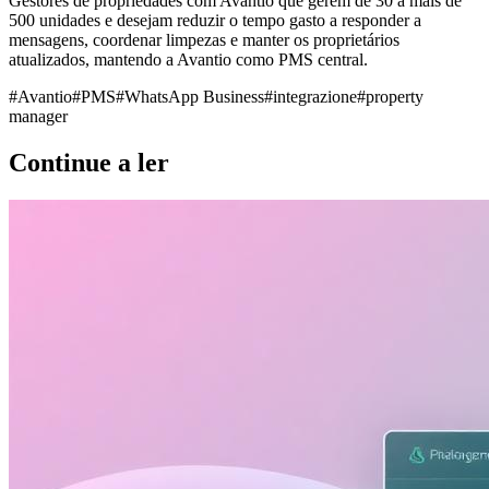
Gestores de propriedades com Avantio que gerem de 30 a mais de
500 unidades e desejam reduzir o tempo gasto a responder a
mensagens, coordenar limpezas e manter os proprietários
atualizados, mantendo a Avantio como PMS central.
#
Avantio
#
PMS
#
WhatsApp Business
#
integrazione
#
property
manager
Continue a ler