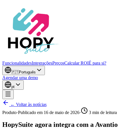
Funcionalidades
Integrações
Preços
Calcular ROI
É para si?
🇵🇹
Português
Agendar uma demo
pt
← Voltar às notícias
Produto
·
Publicado em
16 de maio de 2026
·
3
min de leitura
HopySuite agora integra com a Avantio