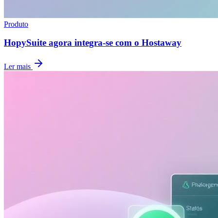
Produto
HopySuite agora integra-se com o Hostaway
Ler mais