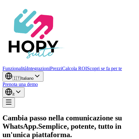
Funzionalità
Integrazioni
Prezzi
Calcola ROI
Scopri se fa per te
🇮🇹
Italiano
Prenota una demo
it
Cambia passo nella comunicazione su
WhatsApp.
Semplice, potente, tutto in
un'unica piattaforma.