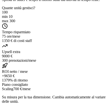
Quante unità gestisci?
100
min 10
max 300
Tempo risparmiato
75 ore/mese
1350 € di costi staff
Upsell extra
9000 €
300 prenotazioni/mese
ROI netto / mese
+9650 €
1379% di ritorno
Piano consigliato
Scaling
700 €
/mese
Su misura per la tua dimensione. Cambia automaticamente al variare
delle unità.