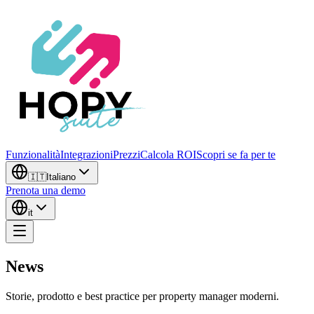
Funzionalità
Integrazioni
Prezzi
Calcola ROI
Scopri se fa per te
🇮🇹
Italiano
Prenota una demo
it
News
Storie, prodotto e best practice per property manager moderni.