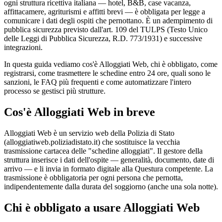
ogni struttura ricettiva italiana — hotel, B&B, case vacanza,
affittacamere, agriturismi e affitti brevi — è obbligata per legge a
comunicare i dati degli ospiti che pernottano. È un adempimento di
pubblica sicurezza previsto dall'art. 109 del TULPS (Testo Unico
delle Leggi di Pubblica Sicurezza, R.D. 773/1931) e successive
integrazioni.
In questa guida vediamo cos'è Alloggiati Web, chi è obbligato, come
registrarsi, come trasmettere le schedine entro 24 ore, quali sono le
sanzioni, le FAQ più frequenti e come automatizzare l'intero
processo se gestisci più strutture.
Cos'è Alloggiati Web in breve
Alloggiati Web è un servizio web della Polizia di Stato
(alloggiatiweb.poliziadistato.it) che sostituisce la vecchia
trasmissione cartacea delle "schedine alloggiati". Il gestore della
struttura inserisce i dati dell'ospite — generalità, documento, date di
arrivo — e li invia in formato digitale alla Questura competente. La
trasmissione è obbligatoria per ogni persona che pernotta,
indipendentemente dalla durata del soggiorno (anche una sola notte).
Chi è obbligato a usare Alloggiati Web