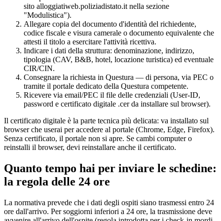
sito alloggiatiweb.poliziadistato.it nella sezione
"Modulistica").
Allegare copia del documento d'identità del richiedente,
codice fiscale e visura camerale o documento equivalente che
attesti il titolo a esercitare l'attività ricettiva.
Indicare i dati della struttura: denominazione, indirizzo,
tipologia (CAV, B&B, hotel, locazione turistica) ed eventuale
CIR/CIN.
Consegnare la richiesta in Questura — di persona, via PEC o
tramite il portale dedicato della Questura competente.
Ricevere via email/PEC il file delle credenziali (User-ID,
password e certificato digitale .cer da installare sul browser).
Il certificato digitale è la parte tecnica più delicata: va installato sul
browser che userai per accedere al portale (Chrome, Edge, Firefox).
Senza certificato, il portale non si apre. Se cambi computer o
reinstalli il browser, devi reinstallare anche il certificato.
Quanto tempo hai per inviare le schedine:
la regola delle 24 ore
La normativa prevede che i dati degli ospiti siano trasmessi entro 24
ore dall'arrivo. Per soggiorni inferiori a 24 ore, la trasmissione deve
avvenire all'arrivo dell'ospite (regola introdotta per i check-in mordi-