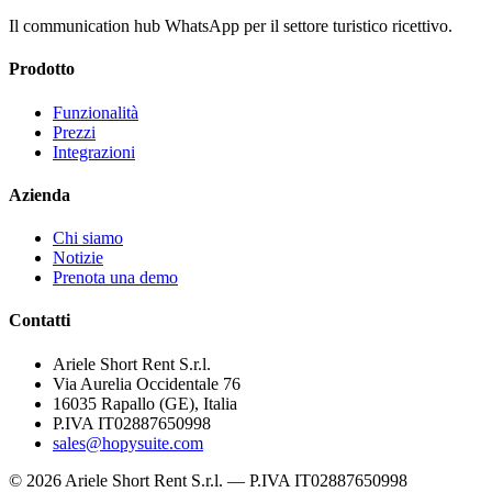
Il communication hub WhatsApp per il settore turistico ricettivo.
Prodotto
Funzionalità
Prezzi
Integrazioni
Azienda
Chi siamo
Notizie
Prenota una demo
Contatti
Ariele Short Rent S.r.l.
Via Aurelia Occidentale 76
16035 Rapallo (GE), Italia
P.IVA IT02887650998
sales@hopysuite.com
© 2026 Ariele Short Rent S.r.l. — P.IVA IT02887650998