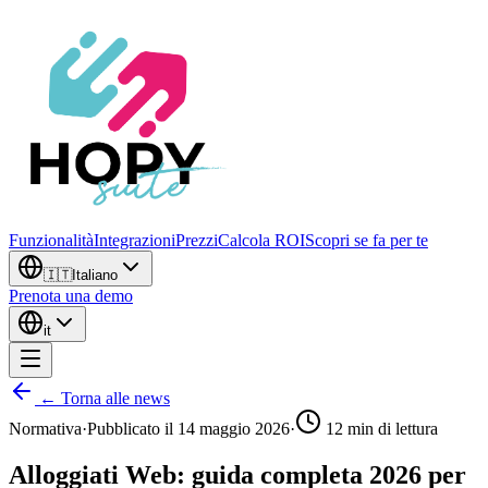
Funzionalità
Integrazioni
Prezzi
Calcola ROI
Scopri se fa per te
🇮🇹
Italiano
Prenota una demo
it
← Torna alle news
Normativa
·
Pubblicato il
14 maggio 2026
·
12
min di lettura
Alloggiati Web: guida completa 2026 per