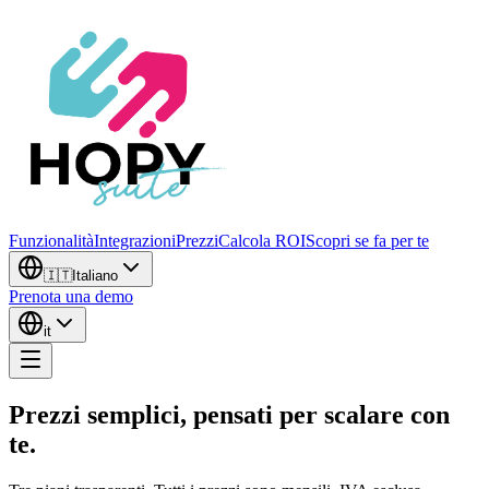
Funzionalità
Integrazioni
Prezzi
Calcola ROI
Scopri se fa per te
🇮🇹
Italiano
Prenota una demo
it
Prezzi semplici, pensati per scalare con
te.