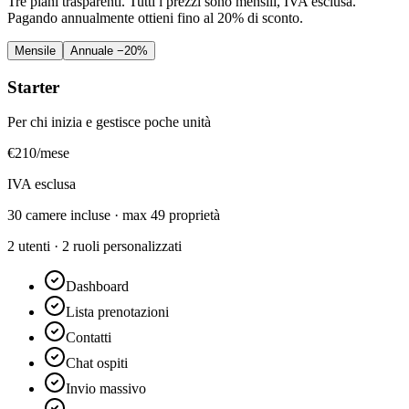
Tre piani trasparenti. Tutti i prezzi sono mensili, IVA esclusa.
Pagando annualmente ottieni fino al 20% di sconto.
Mensile
Annuale
−20%
Starter
Per chi inizia e gestisce poche unità
€
210
/mese
IVA esclusa
30 camere incluse · max 49 proprietà
2 utenti · 2 ruoli personalizzati
Dashboard
Lista prenotazioni
Contatti
Chat ospiti
Invio massivo