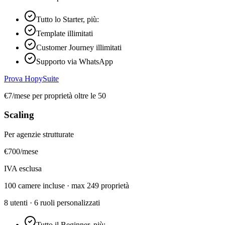
Tutto lo Starter, più:
Template illimitati
Customer Journey illimitati
Supporto via WhatsApp
Prova HopySuite
€7/mese per proprietà oltre le 50
Scaling
Per agenzie strutturate
€
700
/mese
IVA esclusa
100 camere incluse · max 249 proprietà
8 utenti · 6 ruoli personalizzati
Tutto il Beginner, più: