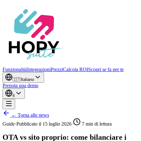
Funzionalità
Integrazioni
Prezzi
Calcola ROI
Scopri se fa per te
🇮🇹
Italiano
Prenota una demo
it
← Torna alle news
Guide
·
Pubblicato il
15 luglio 2026
·
7
min di lettura
OTA vs sito proprio: come bilanciare i