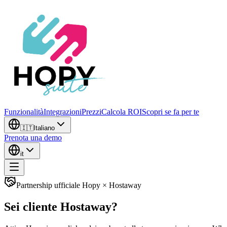
Funzionalità
Integrazioni
Prezzi
Calcola ROI
Scopri se fa per te
🇮🇹
Italiano
Prenota una demo
it
Partnership ufficiale Hopy × Hostaway
Sei cliente Hostaway?