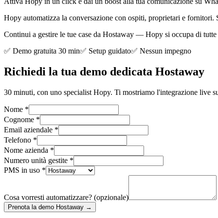
Attiva Hopy in un click e dai un boost alla tua comunicazione su Wh
Hopy automatizza la conversazione con ospiti, proprietari e fornitori
Continui a gestire le tue case da Hostaway — Hopy si occupa di tutte le 
✅ Demo gratuita 30 min
✅ Setup guidato
✅ Nessun impegno
Richiedi la tua demo dedicata Hostaway
30 minuti, con uno specialist Hopy. Ti mostriamo l'integrazione live su
Nome
*
Cognome
*
Email aziendale
*
Telefono
*
Nome azienda
*
Numero unità gestite
*
PMS in uso
*
Cosa vorresti automatizzare? (opzionale)
Prenota la demo Hostaway →