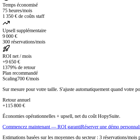
Temps économisé
75 heures/mois
1 350 € de coûts staff
Upsell supplémentaire
9 000 €
300 réservations/mois
ROI net / mois
+9 650 €
1379% de retour
Plan recommandé
Scaling
700 €
/mois
Sur mesure pour votre taille. S'ajuste automatiquement quand votre por
Retour annuel
+
115 800 €
Économies opérationnelles + upsell, net du coût HopySuite.
Commencez maintenant — ROI garanti
Réserver une démo personnal
Estimations basées sur les moyennes du secteur : 3 réservations/mois p