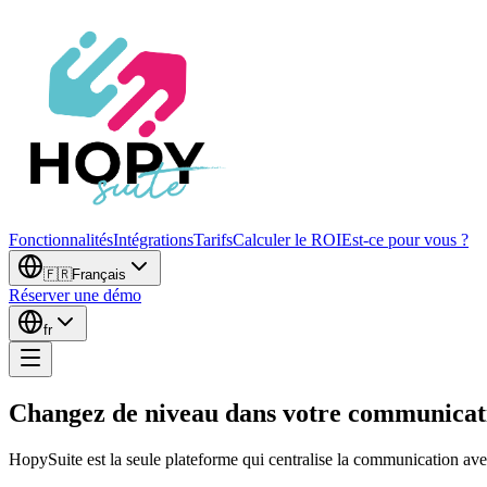
Fonctionnalités
Intégrations
Tarifs
Calculer le ROI
Est-ce pour vous ?
🇫🇷
Français
Réserver une démo
fr
Changez de niveau dans votre communica
HopySuite est la seule plateforme qui centralise la communication avec