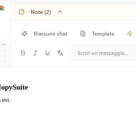
HopySuite
 réel.