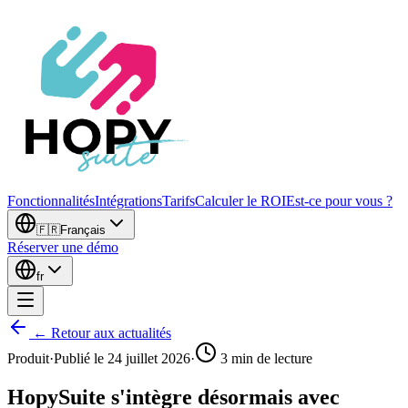
Fonctionnalités
Intégrations
Tarifs
Calculer le ROI
Est-ce pour vous ?
🇫🇷
Français
Réserver une démo
fr
← Retour aux actualités
Produit
·
Publié le
24 juillet 2026
·
3
min de lecture
HopySuite s'intègre désormais avec