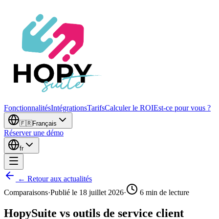
Fonctionnalités
Intégrations
Tarifs
Calculer le ROI
Est-ce pour vous ?
🇫🇷
Français
Réserver une démo
fr
← Retour aux actualités
Comparaisons
·
Publié le
18 juillet 2026
·
6
min de lecture
HopySuite vs outils de service client